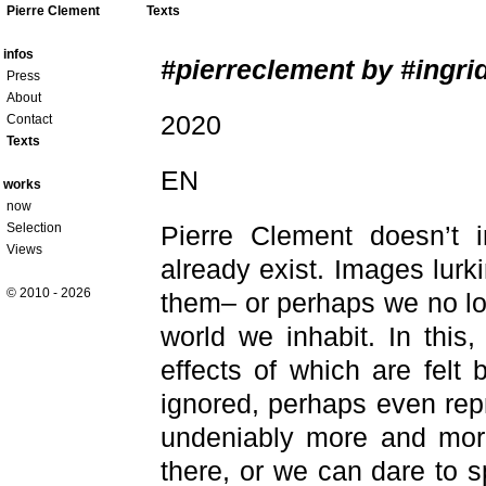
Pierre Clement
Texts
infos
#pierreclement by #ingri
Press
About
2020
Contact
Texts
EN
works
now
Selection
Pierre Clement doesn’t i
Views
already exist. Images lurk
© 2010 - 2026
them– or perhaps we no l
world we inhabit. In this
effects of which are felt
ignored, perhaps even rep
undeniably more and more
there, or we can dare to s